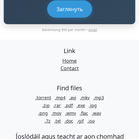
Заглянуть
Advertising $50 per month •
email
Link
Home
Contact
Find files
.torrent
.mp4
.avi
.mkv
.mp3
.zip
.rar
.pdf
.exe
.jpg
.png
.mov
.wmv
.flac
.wav
.7z
.txt
.doc
.gif
.iso
Íoslódáil agus teacht ar aon chomhad