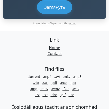
Заглянуть
Advertising $50 per month •
email
Link
Home
Contact
Find files
.torrent
.mp4
.avi
.mkv
.mp3
.zip
.rar
.pdf
.exe
.jpg
.png
.mov
.wmv
.flac
.wav
.7z
.txt
.doc
.gif
.iso
Íoslódáil agus teacht ar aon chomhad