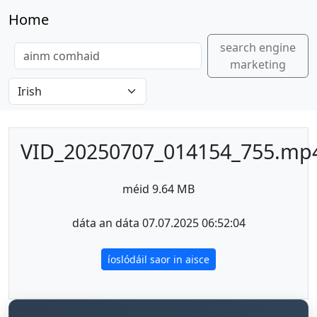
Home
search engine
marketing
VID_20250707_014154_755.mp
méid 9.64 MB
dáta an dáta 07.07.2025 06:52:04
íoslódáil saor in aisce