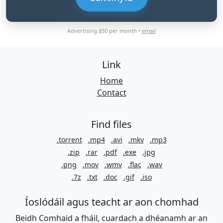
Advertising $50 per month •
email
Link
Home
Contact
Find files
.torrent
.mp4
.avi
.mkv
.mp3
.zip
.rar
.pdf
.exe
.jpg
.png
.mov
.wmv
.flac
.wav
.7z
.txt
.doc
.gif
.iso
Íoslódáil agus teacht ar aon chomhad
Beidh Comhaid a fháil, cuardach a dhéanamh ar an