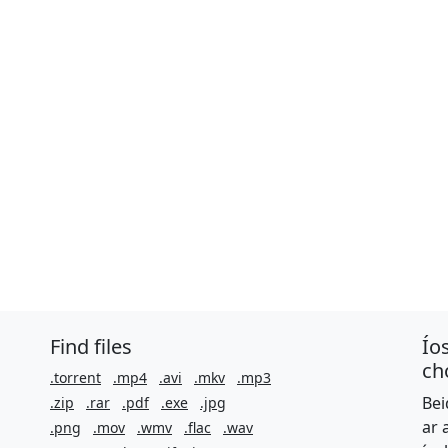
Find files
Ío
ch
.torrent
.mp4
.avi
.mkv
.mp3
Bei
.zip
.rar
.pdf
.exe
.jpg
ar 
.png
.mov
.wmv
.flac
.wav