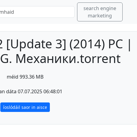
search engine
marketing
 [Update 3] (2014) PC |
.G. Механики.torrent
méid 993.36 MB
an dáta 07.07.2025 06:48:01
íoslódáil saor in aisce