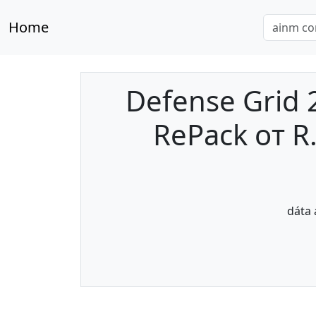
Home
Defense Grid 2
RePack от R
dáta 