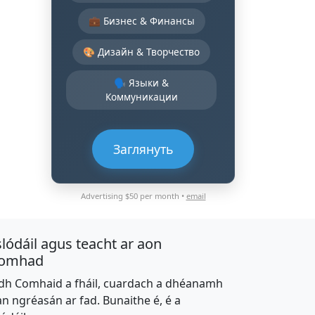
💼 Бизнес & Финансы
🎨 Дизайн & Творчество
🗣️ Языки &
Коммуникации
Заглянуть
Advertising $50 per month •
email
slódáil agus teacht ar aon
omhad
dh Comhaid a fháil, cuardach a dhéanamh
an ngréasán ar fad. Bunaithe é, é a