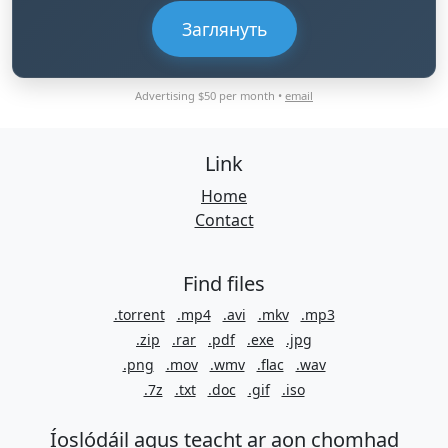
Заглянуть
Advertising $50 per month •
email
Link
Home
Contact
Find files
.torrent
.mp4
.avi
.mkv
.mp3
.zip
.rar
.pdf
.exe
.jpg
.png
.mov
.wmv
.flac
.wav
.7z
.txt
.doc
.gif
.iso
Íoslódáil agus teacht ar aon chomhad