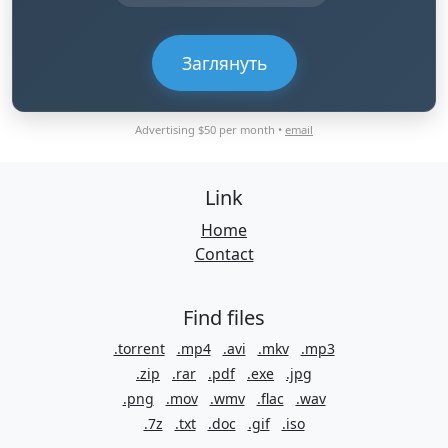
Заглянуть
Advertising $50 per month •
email
Link
Home
Contact
Find files
.torrent
.mp4
.avi
.mkv
.mp3
.zip
.rar
.pdf
.exe
.jpg
.png
.mov
.wmv
.flac
.wav
.7z
.txt
.doc
.gif
.iso