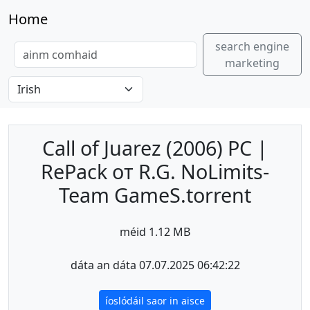
Home
search engine
marketing
Call of Juarez (2006) PC |
RePack от R.G. NoLimits-
Team GameS.torrent
méid 1.12 MB
dáta an dáta 07.07.2025 06:42:22
íoslódáil saor in aisce