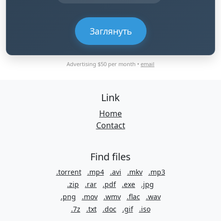
Заглянуть
Advertising $50 per month •
email
Link
Home
Contact
Find files
.torrent
.mp4
.avi
.mkv
.mp3
.zip
.rar
.pdf
.exe
.jpg
.png
.mov
.wmv
.flac
.wav
.7z
.txt
.doc
.gif
.iso