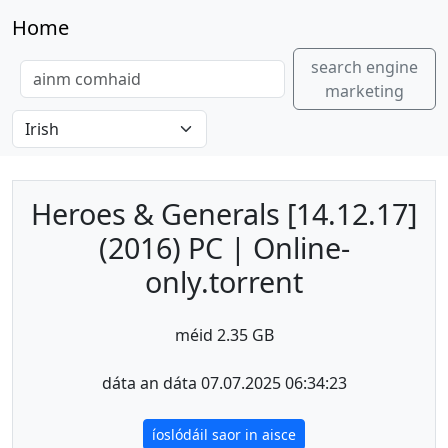
Home
search engine
marketing
Heroes & Generals [14.12.17]
(2016) PC | Online-
only.torrent
méid 2.35 GB
dáta an dáta 07.07.2025 06:34:23
íoslódáil saor in aisce