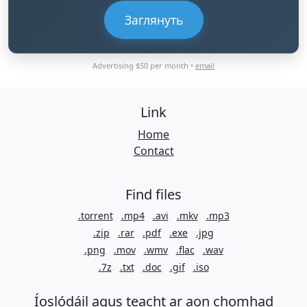
Заглянуть
Advertising $50 per month •
email
Link
Home
Contact
Find files
.torrent
.mp4
.avi
.mkv
.mp3
.zip
.rar
.pdf
.exe
.jpg
.png
.mov
.wmv
.flac
.wav
.7z
.txt
.doc
.gif
.iso
Íoslódáil agus teacht ar aon chomhad