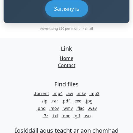
Заглянуть
Advertising $50 per month •
email
Link
Home
Contact
Find files
.torrent
.mp4
.avi
.mkv
.mp3
.zip
.rar
.pdf
.exe
.jpg
.png
.mov
.wmv
.flac
.wav
.7z
.txt
.doc
.gif
.iso
Íoslódáil agus teacht ar aon chomhad