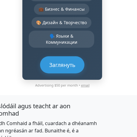
💼 Бизнес & Финансы
🎨 Дизайн & Творчество
🗣️ Языки &
Коммуникации
Заглянуть
Advertising $50 per month •
email
slódáil agus teacht ar aon
omhad
dh Comhaid a fháil, cuardach a dhéanamh
an ngréasán ar fad. Bunaithe é, é a