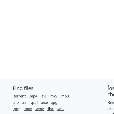
Find files
Ío
ch
.torrent
.mp4
.avi
.mkv
.mp3
Bei
.zip
.rar
.pdf
.exe
.jpg
ar 
.png
.mov
.wmv
.flac
.wav