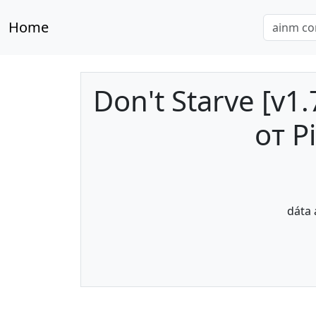
Home
Don't Starve [v1
от P
dáta 