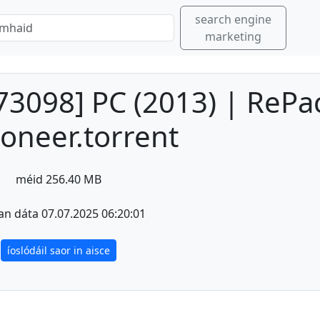
search engine
marketing
.73098] PC (2013) | RePa
ioneer.torrent
méid 256.40 MB
an dáta 07.07.2025 06:20:01
íoslódáil saor in aisce